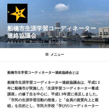
コ
ン
テ
ン
ツ
船橋市生涯学習コーディネーター
へ
連絡協議会
ス
人生１００年 学び続けて 豊かな人生に
キ
ッ
メニュー
プ
船橋市生学習コーティネーター連絡協繕会とは
船橋市生涯学習コーディネーター連絡協議会は、平成1 2
年に船橋市が実施した「生涯学習コーディネーター養成
講座」の修了生を中心に、平成1 3年度に発足しました。
「市民の生涯学習活動の推進」と「会員の資質向上と親
睦」を目的とし、市民大学校「学びのコーディネーター